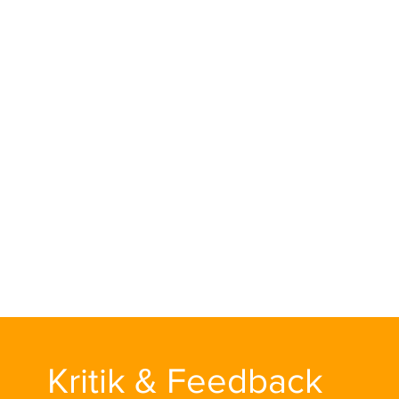
Die Statements sind von den Parteien
selbst verfasst. Damit du einen direkten
Einblick in die Vorstellungen der Parteien
bekommst. Und ja, die Welt lässt sich nicht
in 280 Zeichen erklären. Aber die Parteien
können die wichtigsten Maßnahmen und
Ziele in konzentrierter Form darstellen. So
kannst du direkt und ohne leere Phrasen
vergleichen. Du siehst auf den ersten Blick,
welche Argumente dich überzeugen.
Statements haben wir übrigens von allen
41 Parteien angefragt.
Kritik & Feedback